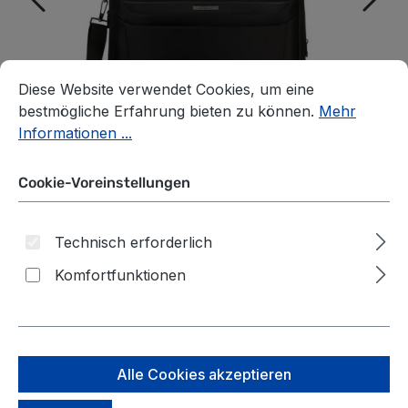
Cookie-Voreinstellungen
Diese Website verwendet Cookies, um eine bestmögliche E
Diese Website verwendet Cookies, um eine
bestmögliche Erfahrung bieten zu können.
Mehr
Informationen ...
Cookie-Voreinstellungen
Technisch erforderlich
Komfortfunktionen
Samsonite Pro-
DLX 6
Dieser Exklusiv-
Artikel nimmt nicht
Aktentasche 17.3"
an Rabattaktionen
Alle Cookies akzeptieren
teil
Schwarz