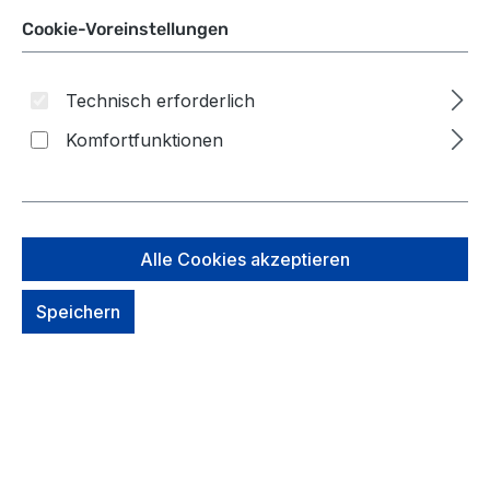
Cookie-Voreinstellungen
Technisch erforderlich
Komfortfunktionen
Alle Cookies akzeptieren
The Bridge
Samsonite
The Bridge Vespucci
Samsonite Zalia 3.0
Business Aktentasche
Aktentasche/Bailhandle
Speichern
40cm -06363001
14.1" -3 comp.
Um dieses
Um dieses
Produkt zu
Produkt zu
bestellen,
bestellen,
melde Dich
melde Dich