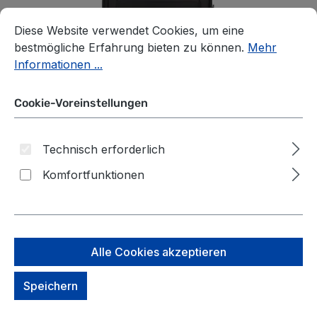
Cookie-Voreinstellungen
Diese Website verwendet Cookies, um eine bestmögliche E
Diese Website verwendet Cookies, um eine
bestmögliche Erfahrung bieten zu können.
Mehr
Informationen ...
Cookie-Voreinstellungen
Technisch erforderlich
Komfortfunktionen
Samsonite Airea Trolley S
Alle Cookies akzeptieren
mit 2 Rollen Toppocket
Speichern
Schwarz