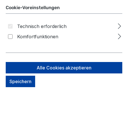
Cookie-Voreinstellungen
-20%
-25%
Technisch erforderlich
Komfortfunktionen
Alle Cookies akzeptieren
satch
satch
satch pack Skandi
satch pack
Schulrucksack -
Schulrucksack -
Speichern
Kollektionen 2026
Kollektionen 2025/26
Um dieses
Um dieses
Produkt zu
Produkt zu
bestellen,
bestellen,
melde Dich
melde Dich