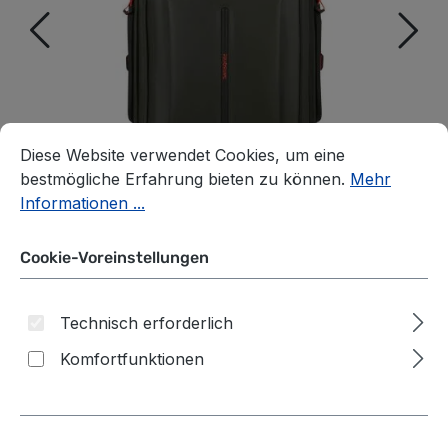
Cookie-Voreinstellungen
Diese Website verwendet Cookies, um eine bestmögliche E
Diese Website verwendet Cookies, um eine
bestmögliche Erfahrung bieten zu können.
Mehr
Informationen ...
Cookie-Voreinstellungen
Technisch erforderlich
Samsonite
Komfortfunktionen
Ecodiver
Dieser
Reisetasche mit
Exklusiv-Artikel
nimmt nicht an