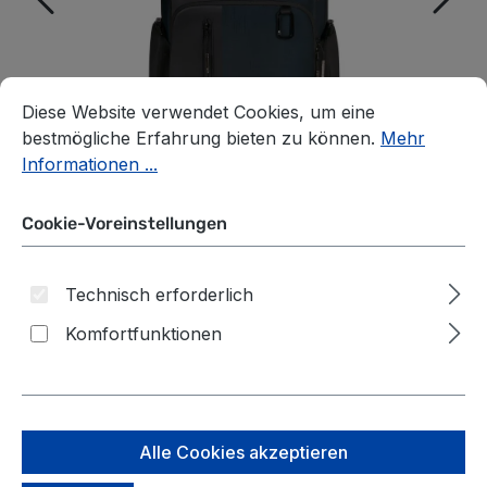
Cookie-Voreinstellungen
Diese Website verwendet Cookies, um eine bestmögliche E
Diese Website verwendet Cookies, um eine
bestmögliche Erfahrung bieten zu können.
Mehr
Informationen ...
Cookie-Voreinstellungen
Technisch erforderlich
Komfortfunktionen
Samsonite
Dieser Exklusiv-
Biz2Go Rucksack
Artikel nimmt nicht
an Rabattaktionen
15.6" Deep blue
teil
Alle Cookies akzeptieren