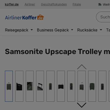
springen
Welt
koffer.de
Airliner
Geschäftskunden
Filiale
Zur Hauptnavigation springen
Reisegepäck
Business Gepäck
Rucksäcke
T
Samsonite Upscape Trolley mi