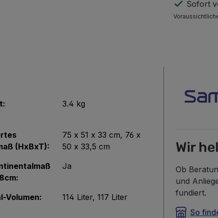
Sofort ve
Voraussichtlich
t:
3.4 kg
rtes
75 x 51 x 33 cm
, 76 x
Wir he
aß (HxBxT):
50 x 33,5 cm
ntinentalmaß
Ja
Ob Beratun
58cm:
und Anlieg
fundiert.
l-Volumen:
114 Liter
, 117 Liter
So find