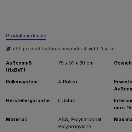
Produktmerkmale
dhh.product.features.besondersLeicht:
3.4 kg
Außenmaß
75 x 51 x 30 cm
Gewich
(HxBxT):
Rollensystem:
4 Rollen
Erweite
Außenm
Herstellergarantie:
5 Jahre
Interco
max. 1
Material:
ABS
, Polycarbonat
,
Maxima
Polypropylene