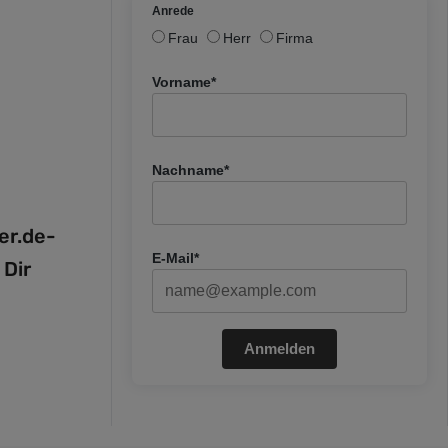
Anrede
Frau
Herr
Firma
Vorname*
Nachname*
fer.de-
E-Mail*
 Dir
Anmelden