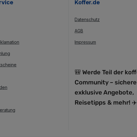
rvice
Koffer.de
Datenschutz
AGB
klamation
Impressum
hlung
tscheine
🎒 Werde Teil der kof
Community – sichere
nden
exklusive Angebote,
Reisetipps & mehr! ✈️
Beratung