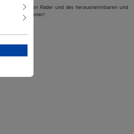
der stoßdämpfenden Räder und des herausnehmbaren und
en noch angenehmer!