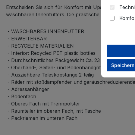
Techni
Entscheiden Sie sich für Komfort mit Upscape! Genie
waschbaren Innenfutters. Die praktische Erweiterbarkei
Komfor
- WASCHBARES INNENFUTTER
- ERWEITERBAR
- RECYCELTE MATERIALIEN
- Interior: Recycled PET plastic bottles
- Durchschnittliches Packgewicht Ca. 23 kg
Speichern
- Oberhand-, Seiten- und Bodenhandgriffe
- Ausziehbare Teleskopstange 2-teilig
- Räder mit stoßdämpfender und geräuschreduzierend
- Adressanhänger
- Bodenfach
- Oberes Fach mit Trennpolster
- Raumteiler im oberen Fach, mit Tasche
- Packriemen im unteren Fach