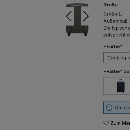
Größe
Größe L:
Außenmaß 
Die typische
entspricht 
au
*Farbe*
*Farbe* a
Blue
Um die
Zum Mer