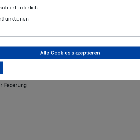
sch erforderlich
ßen Sie unbeschwertes Reisen dank seiner Leichtigkeit, 
t und das auffällige silberne Innenfutter machen das Reis
tfunktionen
Alle Cookies akzeptieren
er Federung