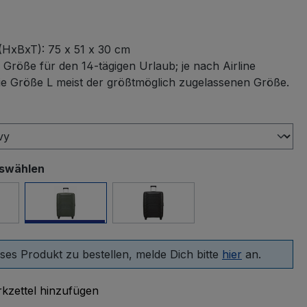
(HxBxT):
75 x 51 x 30 cm
 Größe für den 14-tägigen Urlaub; je nach Airline
die Größe L meist der größtmöglich zugelassenen Größe.
swählen
uswählen
 Nights
Climbing Ivy
schwarz
ses Produkt zu bestellen, melde Dich bitte
hier
an.
kzettel hinzufügen