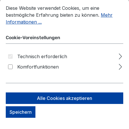
Cookie-Voreinstellungen
Diese Website verwendet Cookies, um eine bestmögliche E
Diese Website verwendet Cookies, um eine
bestmögliche Erfahrung bieten zu können.
Mehr
Informationen ...
Cookie-Voreinstellungen
Technisch erforderlich
Komfortfunktionen
Alle Cookies akzeptieren
Samsonite Karissa 2.0
Speichern
Schultertasche XS Eco
Black