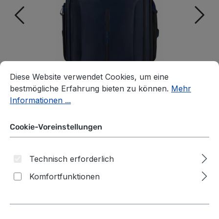
Cookie-Voreinstellungen
Diese Website verwendet Cookies, um eine bestmögliche E
Diese Website verwendet Cookies, um eine
bestmögliche Erfahrung bieten zu können.
Mehr
Informationen ...
Cookie-Voreinstellungen
Technisch erforderlich
Samsonite
Komfortfunktionen
Ecodiver
Dieser
Reisetasche mit
Exklusiv-Artikel
nimmt nicht an