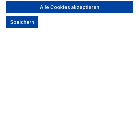
Alle Cookies akzeptieren
Speichern
Coocazoo
Affenzahn
Coocazoo Turnbeutel,
Affenzahn Turnbeutel
Kollektion 2026
Um dieses
Um dieses
Produkt zu
Produkt zu
bestellen,
bestellen,
melde Dich
melde Dich
bitte
hier
an.
bitte
hier
an.