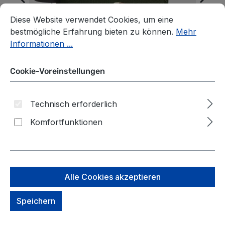
Cookie-Voreinstellungen
Diese Website verwendet Cookies, um eine bestmögliche E
Diese Website verwendet Cookies, um eine
bestmögliche Erfahrung bieten zu können.
Mehr
Informationen ...
Cookie-Voreinstellungen
Technisch erforderlich
Komfortfunktionen
Wouf Accessories Travel
Case Big Sur
Alle Cookies akzeptieren
Speichern
*Farbe* auswählen