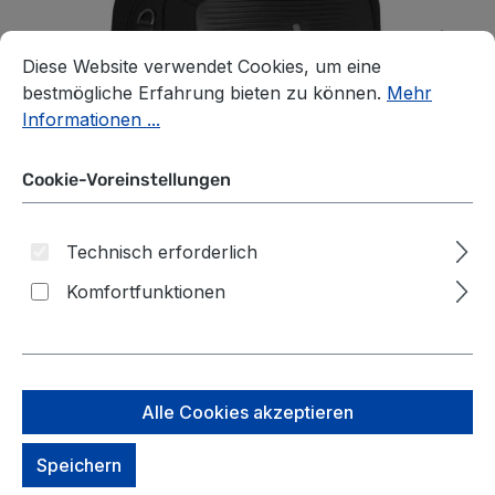
Cookie-Voreinstellungen
Diese Website verwendet Cookies, um eine bestmögliche E
Diese Website verwendet Cookies, um eine
bestmögliche Erfahrung bieten zu können.
Mehr
Informationen ...
Cookie-Voreinstellungen
Technisch erforderlich
Komfortfunktionen
Victorinox Mythic
Alle Cookies akzeptieren
Weekender mit 15,6″
Speichern