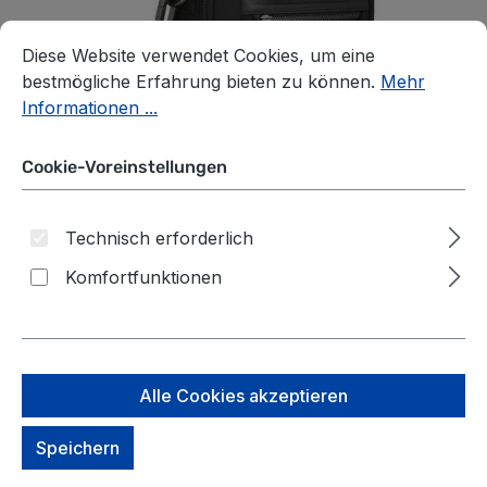
Cookie-Voreinstellungen
Diese Website verwendet Cookies, um eine bestmögliche E
Diese Website verwendet Cookies, um eine
bestmögliche Erfahrung bieten zu können.
Mehr
Informationen ...
Cookie-Voreinstellungen
Technisch erforderlich
Komfortfunktionen
Alle Cookies akzeptieren
Victorinox Mythic
Crossbody Bag mit 11″
Speichern