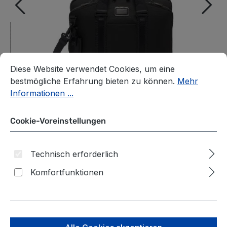
Cookie-Voreinstellungen
Diese Website verwendet Cookies, um eine bestmögliche E
Diese Website verwendet Cookies, um eine
bestmögliche Erfahrung bieten zu können.
Mehr
Informationen ...
Cookie-Voreinstellungen
Technisch erforderlich
Tumi Alpha Bravo
Komfortfunktionen
Academy
Dieser Exklusiv-
Artikel nimmt nicht
Aktentasche
an Rabattaktionen
teil