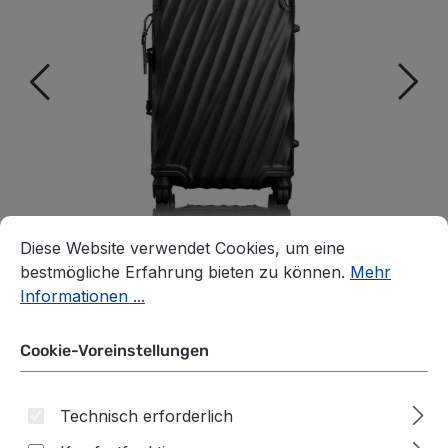
Cookie-Voreinstellungen
Diese Website verwendet Cookies, um eine bestmögliche E
Diese Website verwendet Cookies, um eine
bestmögliche Erfahrung bieten zu können.
Mehr
Informationen ...
Cookie-Voreinstellungen
Tumi 19 Degree
Technisch erforderlich