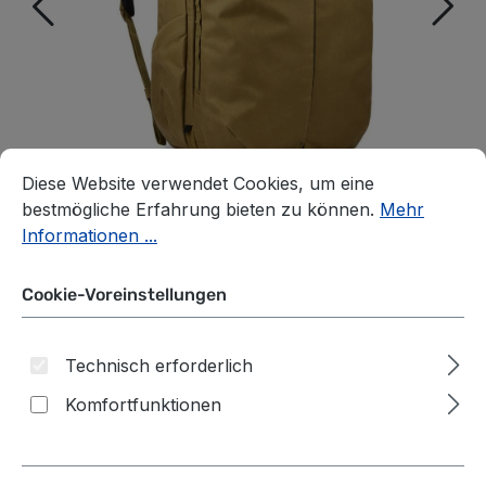
Cookie-Voreinstellungen
Diese Website verwendet Cookies, um eine bestmögliche E
Diese Website verwendet Cookies, um eine
bestmögliche Erfahrung bieten zu können.
Mehr
Informationen ...
Cookie-Voreinstellungen
THULE Aion Reiserucksack
Technisch erforderlich
40L, erweiterbar Nutria
Komfortfunktionen
auswählen
*Farbe*