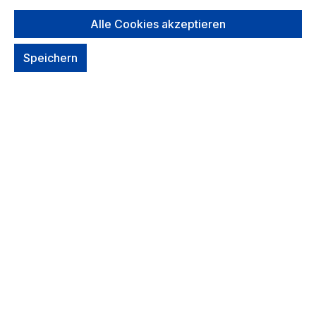
Alle Cookies akzeptieren
*Farbe* auswählen
Speichern
Dark Slate
Um dieses Produkt zu bestellen, melde Dich
bitte
hier
an.
Zum Merkzettel hinzufügen
Nicht mehr verfügbar
Produktmerkmale