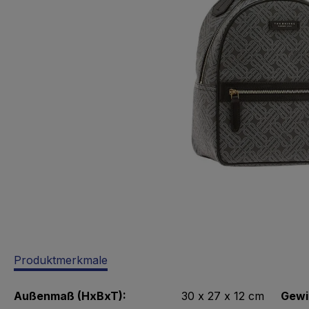
Produktmerkmale
Außenmaß (HxBxT):
30 x 27 x 12 cm
Gewi