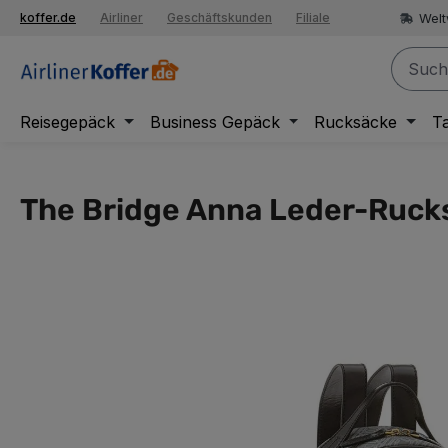
springen
Welt
koffer.de
Airliner
Geschäftskunden
Filiale
Zur Hauptnavigation springen
Reisegepäck
Business Gepäck
Rucksäcke
T
The Bridge Anna Leder-Ruc