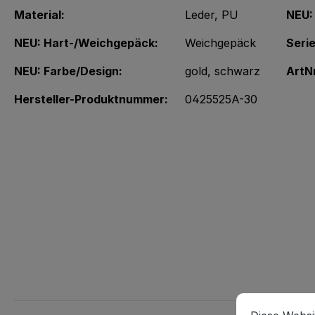
Material:
Leder
, PU
NEU:
NEU: Hart-/Weichgepäck:
Weichgepäck
Serie
NEU: Farbe/Design:
gold
, schwarz
ArtNr
Hersteller-Produktnummer:
0425525A-30
Cookie-Vorein
Diese Website