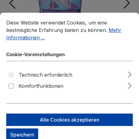
Cookie-Voreinstellungen
Diese Website verwendet Cookies, um eine bestmögliche E
Diese Website verwendet Cookies, um eine
bestmögliche Erfahrung bieten zu können.
Mehr
Informationen ...
Cookie-Voreinstellungen
Technisch erforderlich
Komfortfunktionen
satch Schulzubehör Pencil
Slider 80s Dance
Alle Cookies akzeptieren
auswählen
Design
Speichern