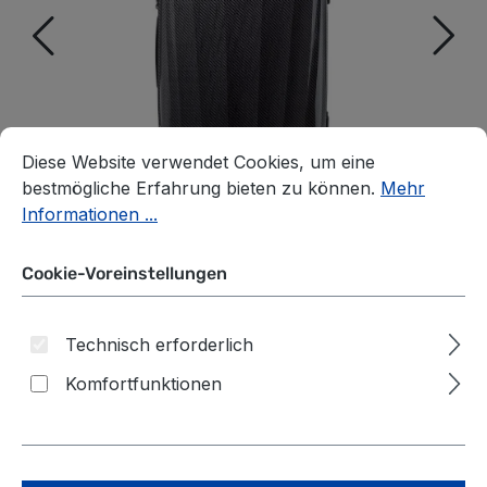
Cookie-Voreinstellungen
Diese Website verwendet Cookies, um eine bestmögliche E
Diese Website verwendet Cookies, um eine
bestmögliche Erfahrung bieten zu können.
Mehr
Informationen ...
Cookie-Voreinstellungen
Technisch erforderlich
Komfortfunktionen
Roncato WE ARE GLAM
Trolley L 4R Graphite