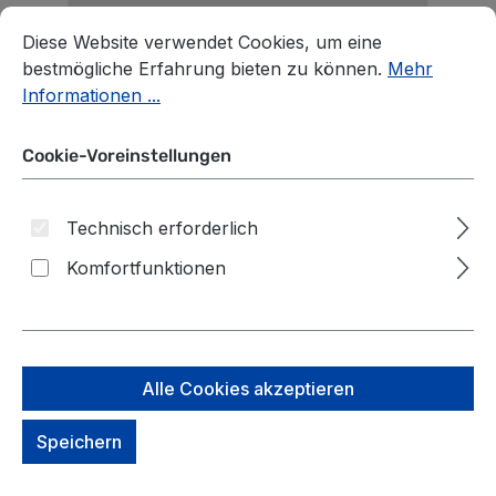
Cookie-Voreinstellungen
Diese Website verwendet Cookies, um eine bestmögliche E
Diese Website verwendet Cookies, um eine
bestmögliche Erfahrung bieten zu können.
Mehr
Informationen ...
Cookie-Voreinstellungen
Technisch erforderlich
Komfortfunktionen
Alle Cookies akzeptieren
Speichern
Piquadro Foldable Faltbarer