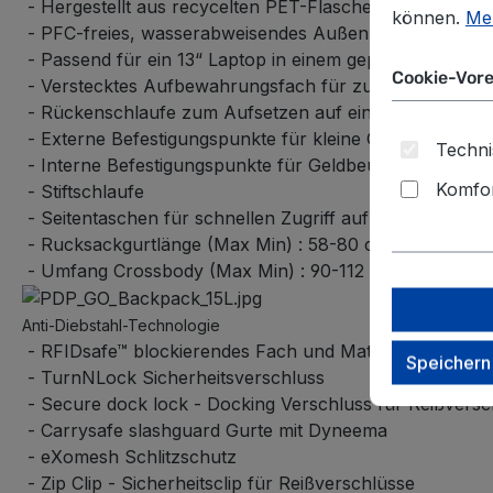
- Hergestellt aus recycelten PET-Flaschen
können.
Meh
- PFC-freies, wasserabweisendes Außenmaterial
- Passend für ein 13“ Laptop in einem gepolsterten Fac
Cookie-Vore
- Verstecktes Aufbewahrungsfach für zusätzliche Siche
- Rückenschlaufe zum Aufsetzen auf einen Rollkoffer
- Externe Befestigungspunkte für kleine Gegenstände, 
Techni
- Interne Befestigungspunkte für Geldbeutel und Schlü
Komfor
- Stiftschlaufe
- Seitentaschen für schnellen Zugriff auf eine Trinkfla
- Rucksackgurtlänge (Max Min) : 58-80 cm
- Umfang Crossbody (Max Min) : 90-112 cm
Anti-Diebstahl-Technologie
- RFIDsafe™ blockierendes Fach und Material
Speichern
- TurnNLock Sicherheitsverschluss
- Secure dock lock - Docking Verschluss für Reißversc
- Carrysafe slashguard Gurte mit Dyneema
- eXomesh Schlitzschutz
- Zip Clip - Sicherheitsclip für Reißverschlüsse