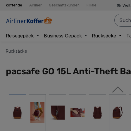
springen
Welt
koffer.de
Airliner
Geschäftskunden
Filiale
Zur Hauptnavigation springen
Reisegepäck
Business Gepäck
Rucksäcke
T
Rucksäcke
pacsafe GO 15L Anti-Theft B