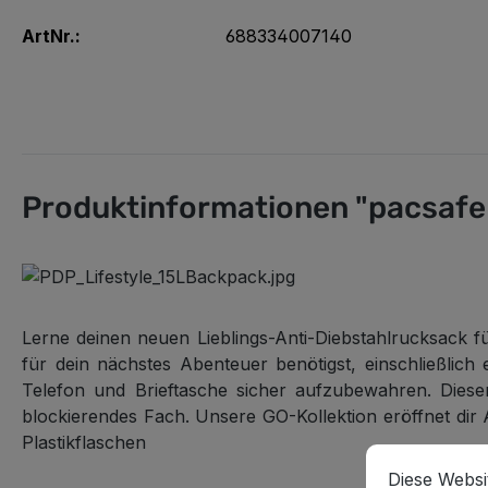
ArtNr.:
688334007140
Produktinformationen "pacsafe
Lerne deinen neuen Lieblings-Anti-Diebstahlrucksack fü
für dein nächstes Abenteuer benötigst, einschließlic
Telefon und Brieftasche sicher aufzubewahren. Diese
blockierendes Fach. Unsere GO-Kollektion eröffnet dir
Plastikflaschen
Cookie-Vorein
Diese Website
Diese Websi