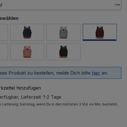
uswählen
lean Blue
Coastal Blue 25
Fresh Mint
Garnet Red
f
Rose
jet black
ses Produkt zu bestellen, melde Dich bitte
hier
an.
kzettel hinzufügen
rfügbar, Lieferzeit: 1-2 Tage
e Lieferung:
Samstag
, wenn Du in den nächsten 3 Std. 44 Min. bestellst.