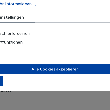
r Informationen ...
h für zusätzlichen Schutz
instellungen
rheit
wie z. B. kleine Taschen, Schlösser oder Regenschutz
sch erforderlich
ssel
tfunktionen
sche oder einen kleinen Regenschirm
Alle Cookies akzeptieren
hlüsse