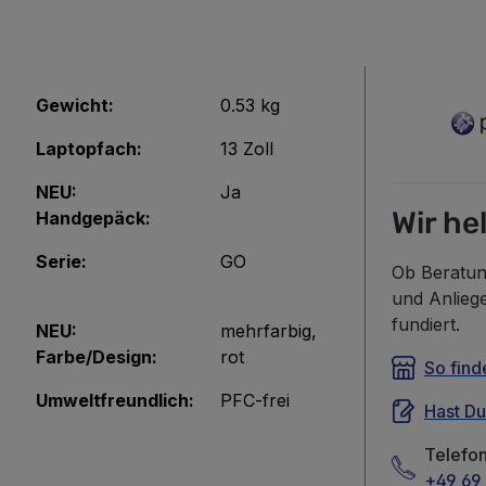
Gewicht:
0.53 kg
Laptopfach:
13 Zoll
NEU:
Ja
Wir he
Handgepäck:
Serie:
GO
Ob Beratun
und Anlieg
fundiert.
NEU:
mehrfarbig
,
Farbe/Design:
rot
So find
Umweltfreundlich:
PFC-frei
Hast D
Telefo
+49 69 