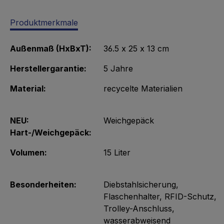
Produktmerkmale
Außenmaß (HxBxT):
36.5 x 25 x 13 cm
Herstellergarantie:
5 Jahre
Material:
recycelte Materialien
NEU:
Weichgepäck
Hart-/Weichgepäck:
Volumen:
15 Liter
Besonderheiten:
Diebstahlsicherung
,
Flaschenhalter
, RFID-Schutz
,
Trolley-Anschluss
,
wasserabweisend