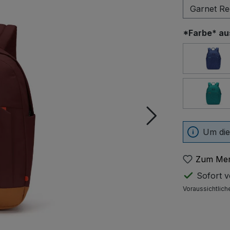
*Farbe* a
Ceru
Ree
Um die
Zum Mer
Sofort ve
Voraussichtlich