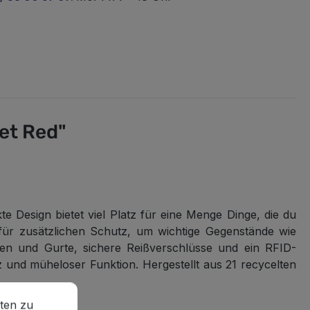
et Red"
e Design bietet viel Platz für eine Menge Dinge, die du
 für zusätzlichen Schutz, um wichtige Gegenstände wie
ien und Gurte, sichere Reißverschlüsse und ein RFID-
 und müheloser Funktion. Hergestellt aus 21 recycelten
en zu können.
Mehr Informationen ...
ten zu