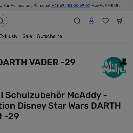
Für Airlines und Personal
+49 69 / 83 00 69 07
Mo.-Fr. 9-18 Uhr
Exklusiv
Sale
Gutscheine
s DARTH VADER -29
ll Schulzubehör McAddy -
tion Disney Star Wars DARTH
 -29
wählen