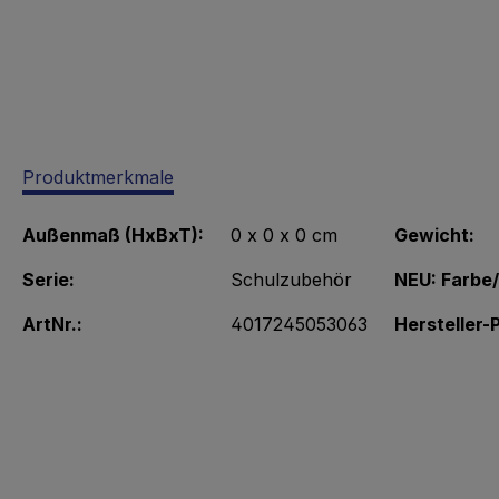
Produktmerkmale
Außenmaß (HxBxT):
0 x 0 x 0 cm
Gewicht:
Serie:
Schulzubehör
NEU: Farbe
ArtNr.:
4017245053063
Hersteller