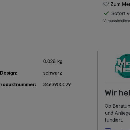
Zum Mer
Sofort ve
Voraussichtlich
0.028 kg
/Design:
schwarz
-Produktnummer:
3463900029
Wir he
Ob Beratun
und Anlieg
fundiert.