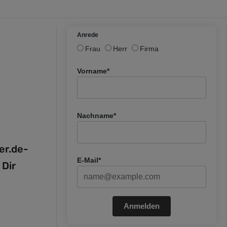
Anrede
Frau
Herr
Firma
Vorname*
Nachname*
fer.de-
E-Mail*
 Dir
Anmelden