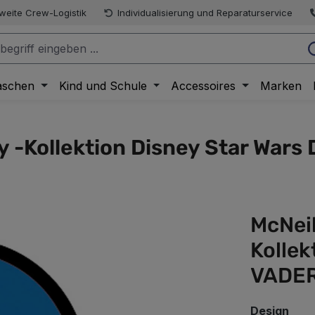
weite Crew-Logistik
Individualisierung und Reparaturservice
aschen
Kind und Schule
Accessoires
Marken
 -Kollektion Disney Star War
McNei
Kollek
VADER
aus
Design