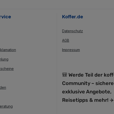
rvice
Koffer.de
Datenschutz
AGB
klamation
Impressum
hlung
tscheine
🎒 Werde Teil der kof
Community – sichere
nden
exklusive Angebote,
Reisetipps & mehr! ✈️
Beratung