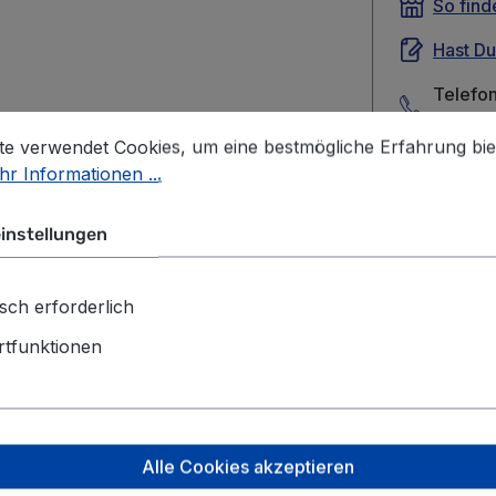
So find
Hast D
Telefo
+49 69 
stellungen
 verwendet Cookies, um eine bestmögliche Erfahrung biet
te verwendet Cookies, um eine bestmögliche Erfahrung bie
r Informationen ...
instellungen
 Schulzubehör McAddy -Kollektio
sch erforderlich
tfunktionen
, Kreativität kennt keine Grenzen. Großer Motiv-Patch
Alle Cookies akzeptieren