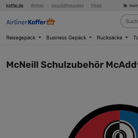
springen
Welt
koffer.de
Airliner
Geschäftskunden
Filiale
Zur Hauptnavigation springen
Reisegepäck
Business Gepäck
Rucksäcke
T
McNeill Schulzubehör McAddy