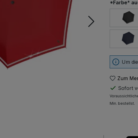
*Farbe* a
Bla
nav
Um die
Zum Mer
Sofort ve
Voraussichtlich
Min. bestellst.