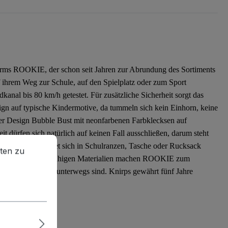
chirms ROOKIE, der schon seit Jahren zur Abrundung des Sortiments
f ihrem Weg zur Schule, auf den Spielplatz oder zum Sport
kanal bis 80 km/h getestet. Für zusätzliche Sicherheit sorgt das
gn auf typische Kindermotive, da tummeln sich kein Einhorn, keine
her Design Bubble Bust mit neonfarbenen Farbklecksen auf
 dürfen sich natürlich auf keinen Fall ausschließen, darum steht
en zu können.
Mehr Informationen ...
en Packmaßes findet sich in Schulranzen, Tasche oder Rucksack
ten zu
 und die strapazierfähigen Materialien machen ROOKIE zum
icher und sichtbar unterwegs sind. Knirps gewährt fünf Jahre
n Schirme.