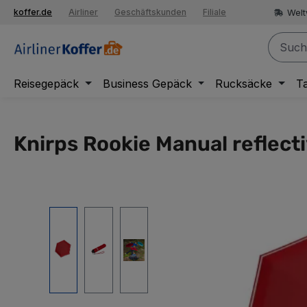
springen
Welt
koffer.de
Airliner
Geschäftskunden
Filiale
Zur Hauptnavigation springen
Reisegepäck
Business Gepäck
Rucksäcke
T
Knirps Rookie Manual reflect