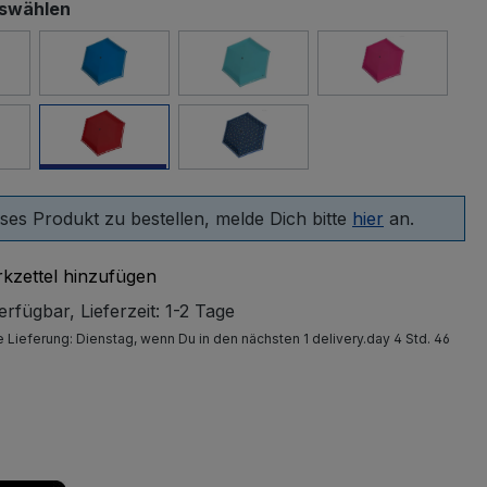
uswählen
ck
Surf
capri
flamingo
y
salsa
triple blue
ses Produkt zu bestellen, melde Dich bitte
hier
an.
kzettel hinzufügen
rfügbar, Lieferzeit: 1-2 Tage
e Lieferung:
Dienstag
, wenn Du in den nächsten 1 delivery.day 4 Std. 46