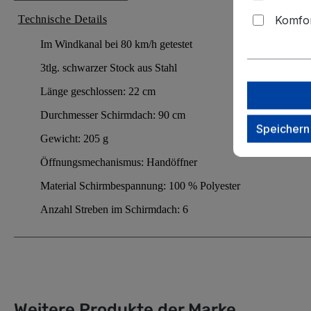
Komfor
Technische Details
Im Windkanal bei 80 km/h getestet
3tlg. schwarzer Stock aus Stahl
Länge geschlossen: 22 cm
Durchmesser Schirmdach: 90 cm
Speichern
Gewicht: 205 g
Öffnungsmechanismus: Handöffner
Material Schirmbespannung: 100 % Polyester
Anzahl Streben im Schirmdach: 6
Weitere Produkte der Marke