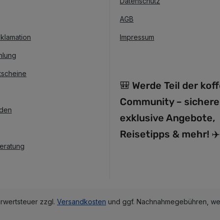
Datenschutz
AGB
klamation
Impressum
hlung
tscheine
🎒 Werde Teil der kof
Community – sichere
nden
exklusive Angebote,
Reisetipps & mehr! ✈️
Beratung
hrwertsteuer zzgl.
Versandkosten
und ggf. Nachnahmegebühren, wen