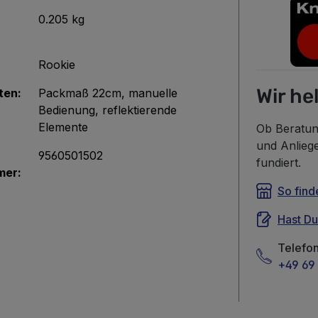
0.205 kg
Rookie
Wir he
ten:
Packmaß 22cm
, manuelle
Bedienung
, reflektierende
Elemente
Ob Beratun
und Anlieg
9560501502
fundiert.
mer:
So find
Hast D
Telefo
+49 69 