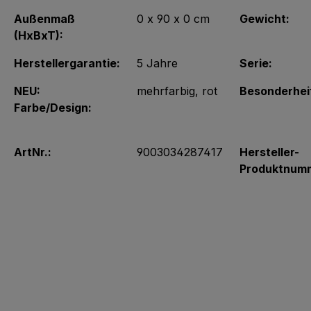
Außenmaß
0 x 90 x 0 cm
Gewicht:
(HxBxT):
Herstellergarantie:
5 Jahre
Serie:
NEU:
mehrfarbig
, rot
Besonderhei
Farbe/Design:
ArtNr.:
9003034287417
Hersteller-
Produktnum