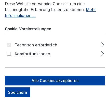
Diese Website verwendet Cookies, um eine
bestmögliche Erfahrung bieten zu können.
Mehr
Informationen ...
Cookie-Voreinstellungen
Technisch erforderlich
Komfortfunktionen
kattbjørn Swag Bag Eat my
Alle Cookies akzeptieren
Style weiß/blau
Speichern
auswählen
*Farbe*