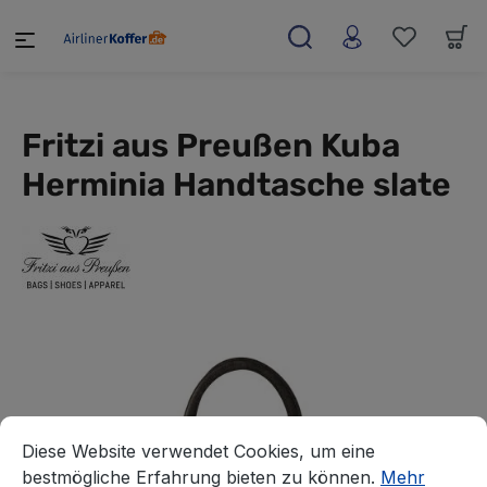
alt springen
Fritzi aus Preußen Kuba
Herminia Handtasche slate
Cookie-Voreinstellungen
Diese Website verwendet Cookies, um eine bestmögliche E
Diese Website verwendet Cookies, um eine
bestmögliche Erfahrung bieten zu können.
Mehr