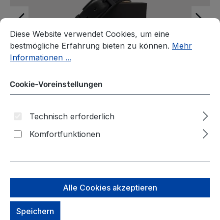
Cookie-Voreinstellungen
Diese Website verwendet Cookies, um eine bestmögliche E
Diese Website verwendet Cookies, um eine
bestmögliche Erfahrung bieten zu können.
Mehr
Informationen ...
Cookie-Voreinstellungen
Technisch erforderlich
Komfortfunktionen
Flyerbelt Security
Alle Cookies akzeptieren
Metallfreier Gürtel 100 cm -
Speichern