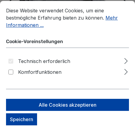
Cookie-Voreinstellungen
Diese Website verwendet Cookies, um eine bestmögliche E
Diese Website verwendet Cookies, um eine
bestmögliche Erfahrung bieten zu können.
Mehr
Informationen ...
Cookie-Voreinstellungen
Technisch erforderlich
Komfortfunktionen
evoc Boa® Seat Pack M 2l
Alle Cookies akzeptieren
Carbon Grey
Speichern
auswählen
*Farbe*