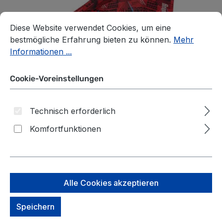
Cookie-Voreinstellungen
Diese Website verwendet Cookies, um eine bestmögliche E
Diese Website verwendet Cookies, um eine
bestmögliche Erfahrung bieten zu können.
Mehr
Informationen ...
Cookie-Voreinstellungen
Technisch erforderlich
Komfortfunktionen
Alle Cookies akzeptieren
ergobag Schulzubehör
Speichern
Regenschirm 2025