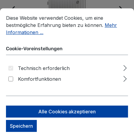
Cookie-Voreinstellungen
Diese Website verwendet Cookies, um eine bestmögliche E
Diese Website verwendet Cookies, um eine
bestmögliche Erfahrung bieten zu können.
Mehr
Informationen ...
Cookie-Voreinstellungen
Technisch erforderlich
Komfortfunktionen
ECHOLAC Shogun Classic
Alle Cookies akzeptieren
Aluminium-Koffer M 4-
Speichern
Rollen Silver