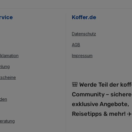
rvice
Koffer.de
Datenschutz
AGB
klamation
Impressum
hlung
tscheine
🎒 Werde Teil der kof
Community – sichere
nden
exklusive Angebote,
Reisetipps & mehr! ✈️
Beratung