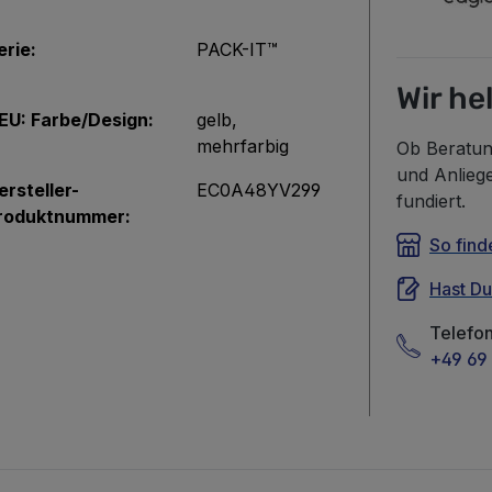
erie:
PACK-IT™
Wir he
EU: Farbe/Design:
gelb
,
mehrfarbig
Ob Beratun
und Anlieg
ersteller-
EC0A48YV299
fundiert.
roduktnummer:
So find
Hast D
Telefo
+49 69 