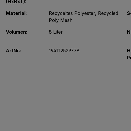
(HxBxT):
Material:
Recyceltes Polyester
, Recycled
S
Poly Mesh
Volumen:
8 Liter
N
ArtNr.:
194112529778
H
P