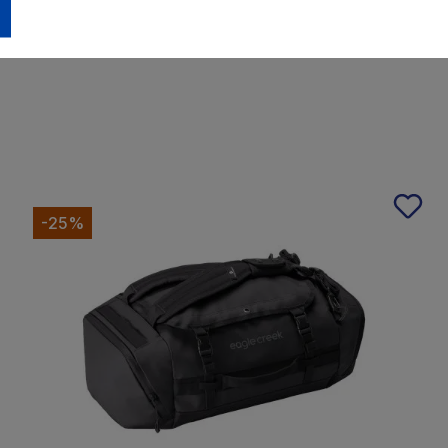
rranty abgedeckt.
-25%