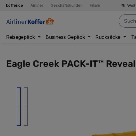
springen
Welt
koffer.de
Airliner
Geschäftskunden
Filiale
Zur Hauptnavigation springen
Reisegepäck
Business Gepäck
Rucksäcke
T
Eagle Creek PACK-IT™ Reveal