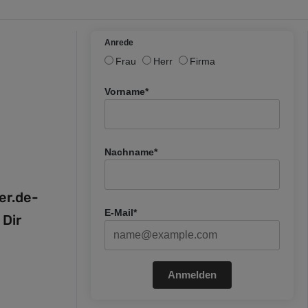
Anrede
Frau
Herr
Firma
Vorname*
Nachname*
fer.de-
E-Mail*
 Dir
Anmelden