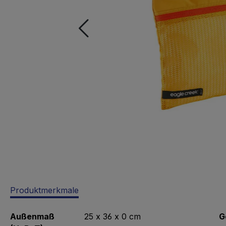
Produktmerkmale
Außenmaß
25 x 36 x 0 cm
G