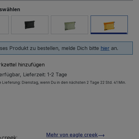
uswählen
ome Blue Grey
Black
mossy green
sahara yello
ses Produkt zu bestellen, melde Dich bitte
hier
an.
kzettel hinzufügen
rfügbar, Lieferzeit: 1-2 Tage
e Lieferung:
Dienstag
, wenn Du in den nächsten 2 Tage 22 Std. 41 Min.
Mehr von
eagle creek