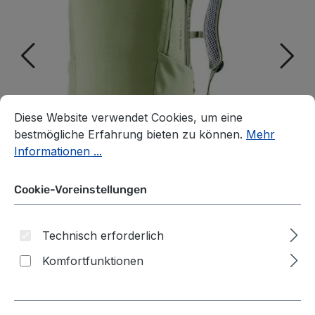
Cookie-Voreinstellungen
Diese Website verwendet Cookies, um eine bestmögliche E
Diese Website verwendet Cookies, um eine
bestmögliche Erfahrung bieten zu können.
Mehr
Informationen ...
Cookie-Voreinstellungen
Technisch erforderlich
Komfortfunktionen
Deuter Race Air 14+3