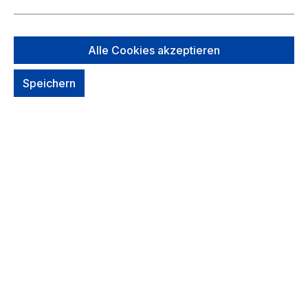
*Farbe* auswählen
Alle Cookies akzeptieren
Speichern
Black
atlantic-ink
bone-desert
ginger-turmeric
mineral-grove
pecan-mocha
Um dieses Produkt zu bestellen, melde Dich
bitte
hier
an.
Zum Merkzettel hinzufügen
Sofort verfügbar, Lieferzeit: 1-2 Tage
Voraussichtliche Lieferung:
Dienstag
, wenn Du in den nächsten 2
Tage 24 Min. bestellst.