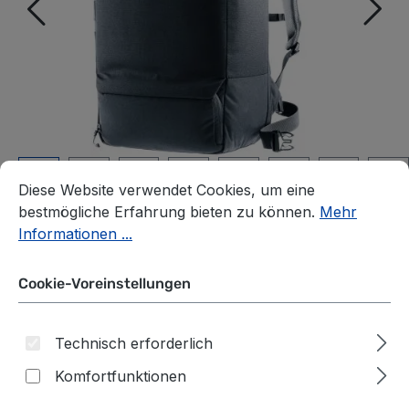
Cookie-Voreinstellungen
Diese Website verwendet Cookies, um eine bestmögliche E
Diese Website verwendet Cookies, um eine
bestmögliche Erfahrung bieten zu können.
Mehr
Informationen ...
Cookie-Voreinstellungen
Deuter Utilion 34+5
Lifestyle Rucksack black
Technisch erforderlich
Komfortfunktionen
auswählen
*Farbe*