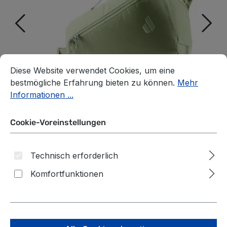
Cookie-Voreinstellungen
Diese Website verwendet Cookies, um eine bestmögliche E
Diese Website verwendet Cookies, um eine
bestmögliche Erfahrung bieten zu können.
Mehr
Informationen ...
Cookie-Voreinstellungen
Technisch erforderlich
Komfortfunktionen
Deuter Stroof 8 Sling Bag
Umhängetasche grove-