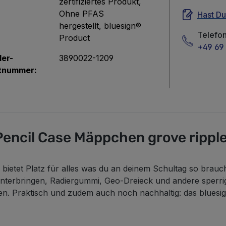
zertifiziertes Produkt
,
Ohne PFAS
Hast D
hergestellt
, bluesign®
Telefo
Product
+49 69 
ler-
3890022-1209
tnummer:
encil Case Mäppchen grove rippl
etet Platz für alles was du an deinem Schultag so brauchst
nterbringen, Radiergummi, Geo-Dreieck und andere sperrige
en. Praktisch und zudem auch noch nachhaltig: das bluesi