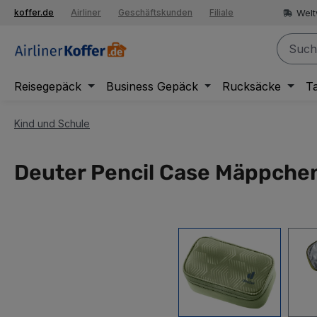
springen
Welt
koffer.de
Airliner
Geschäftskunden
Filiale
Zur Hauptnavigation springen
Reisegepäck
Business Gepäck
Rucksäcke
T
Kind und Schule
Deuter Pencil Case Mäppchen