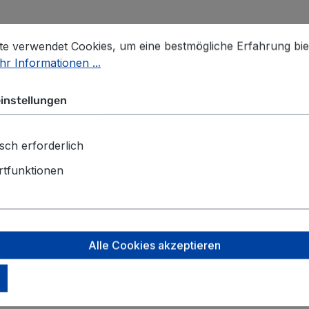
stellungen
 verwendet Cookies, um eine bestmögliche Erfahrung biet
te verwendet Cookies, um eine bestmögliche Erfahrung bie
r Informationen ...
instellungen
sch erforderlich
 etc.
tfunktionen
Alle Cookies akzeptieren