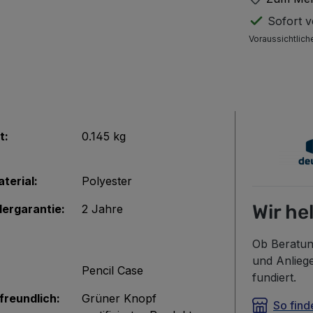
Sofort ve
Voraussichtlich
t:
0.145 kg
terial:
Polyester
Wir he
lergarantie:
2 Jahre
Ob Beratun
und Anlieg
Pencil Case
fundiert.
freundlich:
Grüner Knopf
So find