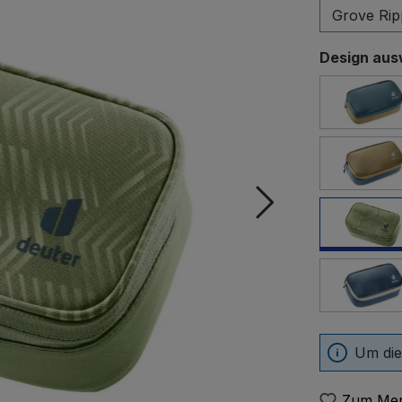
Design aus
arct
clay
grov
mar
Um die
Zum Mer