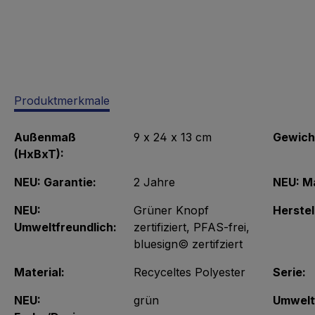
Produktmerkmale
Außenmaß
9 x 24 x 13 cm
Gewich
(HxBxT):
NEU: Garantie:
2 Jahre
NEU: Ma
NEU:
Grüner Knopf
Herstel
Umweltfreundlich:
zertifiziert
, PFAS-frei
,
bluesign© zertifziert
Material:
Recyceltes Polyester
Serie:
NEU:
grün
Umwelt