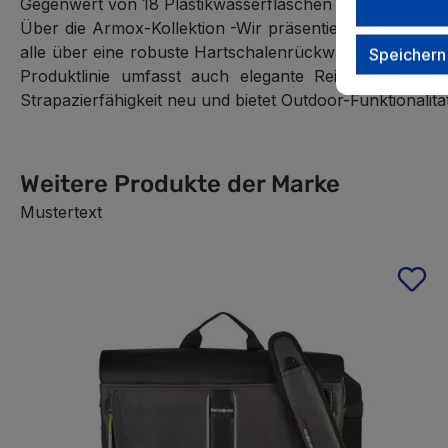
Gegenwert von 18 Plastikwasserflaschen (0,5 l - 20 g) 
Über die Armox-Kollektion
-Wir präsentieren Ihnen Armo
alle über eine robuste Hartschalenrückwand für unübert
Speichern
Produktlinie umfasst auch elegante Reiserucksäcke 
Strapazierfähigkeit neu und bietet Outdoor-Funktionalitä
Weitere Produkte der Marke
Mustertext
Produktgalerie überspringen