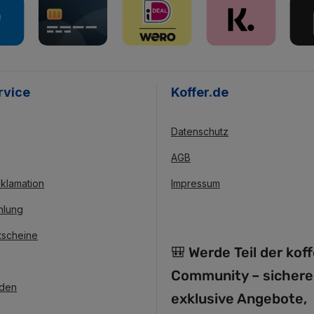
rvice
Koffer.de
Datenschutz
AGB
klamation
Impressum
hlung
tscheine
🎒 Werde Teil der kof
Community – sichere
nden
exklusive Angebote,