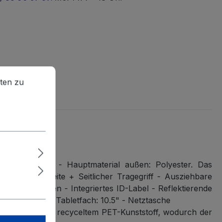
en zu können.
Mehr Informationen ...
ten zu
 55cm"
e Garantie - Hauptmaterial außen: Polyester. Das
n der Oberseite + Seitlicher Tragegriff - Ausziehbare
3 Fronttaschen - Integriertes ID-Label - Reflektierende
pfach: 15.6" - Tabletfach: 10.5" - Netztasche
rs bestehen aus recyceltem PET-Kunststoff, wodurch der