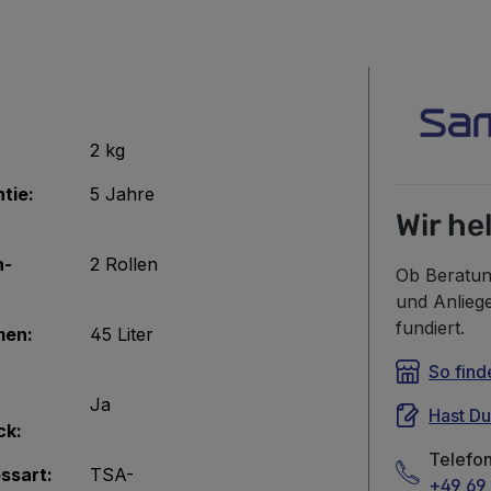
2 kg
tie:
5 Jahre
Wir he
n-
2 Rollen
Ob Beratun
und Anlieg
fundiert.
men:
45 Liter
So find
Ja
Hast D
ck:
Telefo
ssart:
TSA-
+49 69 