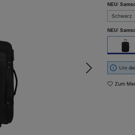
NEU: Samso
NEU: Samso
Sch
Um die
Zum Mer