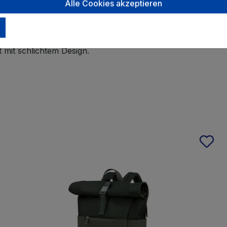
vor der Mülldeponie bewahrt wird.
Alle Cookies akzeptieren
x: der perfekte Mix aus Stabilität, Leichtigkeit und Inno
roffenen Schutz, gepaart mit einer leichten Gewebevorder
und -taschen, die alle über ein Bekleidungsfach für ul
t mit schlichtem Design.