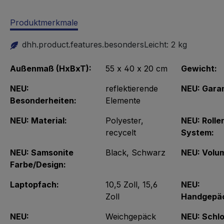
Produktmerkmale
dhh.product.features.besondersLeicht:
2 kg
Außenmaß (HxBxT):
55 x 40 x 20 cm
Gewicht:
NEU:
reflektierende
NEU: Garan
Besonderheiten:
Elemente
NEU: Material:
Polyester
,
NEU: Rolle
recycelt
System:
NEU: Samsonite
Black
, Schwarz
NEU: Volu
Farbe/Design:
Laptopfach:
10,5 Zoll
, 15,6
NEU:
Zoll
Handgepä
NEU:
Weichgepäck
NEU: Schlo