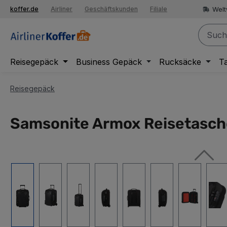
springen
Welt
koffer.de
Airliner
Geschäftskunden
Filiale
Zur Hauptnavigation springen
Reisegepäck
Business Gepäck
Rucksäcke
T
Reisegepäck
Samsonite Armox Reisetasch