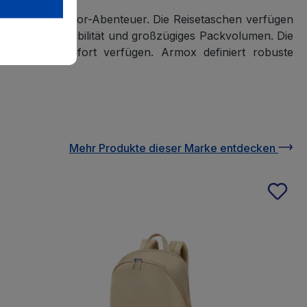
vation für Outdoor-Abenteuer. Die Reisetaschen verfügen
seite für Flexibilität und großzügiges Packvolumen. Die
timativen Komfort verfügen. Armox definiert robuste
Mehr Produkte
dieser Marke
entdecken