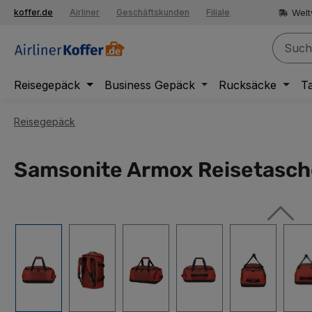
springen
Welt
koffer.de
Airliner
Geschäftskunden
Filiale
Zur Hauptnavigation springen
Reisegepäck
Business Gepäck
Rucksäcke
T
Reisegepäck
Samsonite Armox Reisetasch