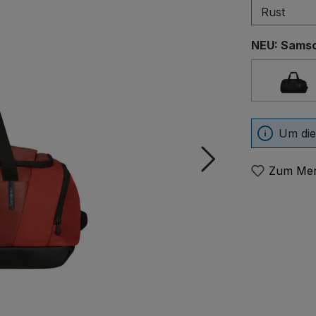
NEU: Samso
Sch
Um die
Zum Mer