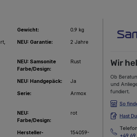
Gewicht:
0.9 kg
rt
,
NEU: Garantie:
2 Jahre
Wir he
NEU: Samsonite
Rust
Farbe/Design:
Ob Beratun
NEU: Handgepäck:
Ja
und Anlieg
fundiert.
Serie:
Armox
So find
NEU:
rot
Hast D
Farbe/Design:
Telefo
Hersteller-
154059-
+49 69 