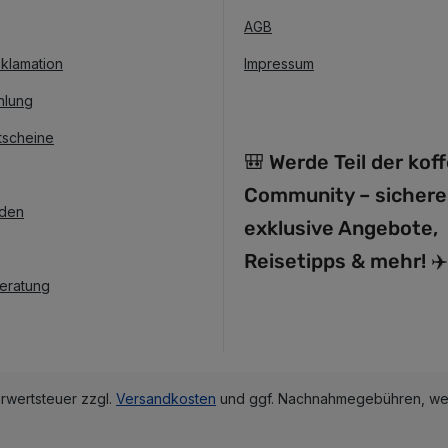
AGB
klamation
Impressum
hlung
tscheine
🎒 Werde Teil der kof
Community – sichere
nden
exklusive Angebote,
Reisetipps & mehr! ✈️
Beratung
hrwertsteuer zzgl.
Versandkosten
und ggf. Nachnahmegebühren, wen