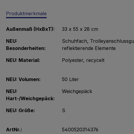
Produktmerkmale
Außenmaß (HxBxT):
33 x 55 x 28 cm
NEU:
Schuhfach
, Trolleyanschlussgu
Besonderheiten:
reflektierende Elemente
NEU: Material:
Polyester
, recycelt
NEU: Volumen:
50 Liter
NEU:
Weichgepäck
Hart-/Weichgepäck:
NEU: Größe:
S
ArtNr.:
5400520314376