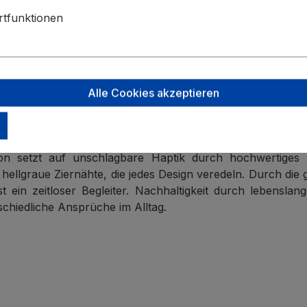
tfunktionen
Alle Cookies akzeptieren
tion setzt auf unschlagbare Haptik durch hochwertiges 
hellgraue Ziernähte, die jedes Design veredeln. Durch di
ein zeitloser Begleiter. Nachhaltigkeit durch lebenslang
chiedliche Ansprüche im Alltag.