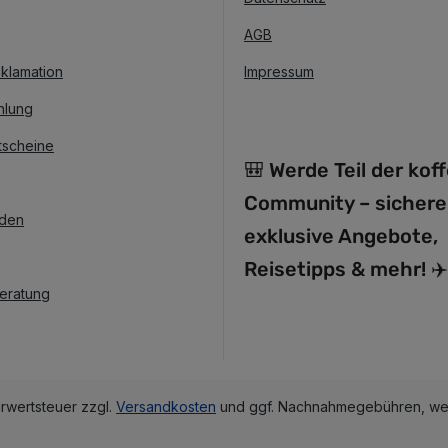
AGB
klamation
Impressum
hlung
tscheine
🎒 Werde Teil der kof
Community – sichere
nden
exklusive Angebote,
Reisetipps & mehr! ✈️
Beratung
hrwertsteuer zzgl.
Versandkosten
und ggf. Nachnahmegebühren, wen