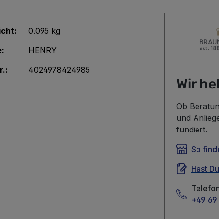
cht:
0.095 kg
e:
HENRY
r.:
4024978424985
Wir he
Ob Beratun
und Anlieg
fundiert.
So find
Hast D
Telefo
+49 69 