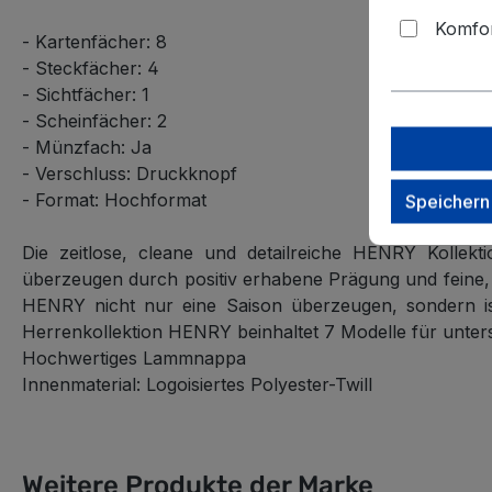
Komfor
- Kartenfächer: 8
- Steckfächer: 4
- Sichtfächer: 1
- Scheinfächer: 2
- Münzfach: Ja
- Verschluss: Druckknopf
- Format: Hochformat
Speichern
Die zeitlose, cleane und detailreiche HENRY Kollek
überzeugen durch positiv erhabene Prägung und feine, 
HENRY nicht nur eine Saison überzeugen, sondern ist 
Herrenkollektion HENRY beinhaltet 7 Modelle für unters
Hochwertiges Lammnappa
Innenmaterial: Logoisiertes Polyester-Twill
Weitere Produkte der Marke