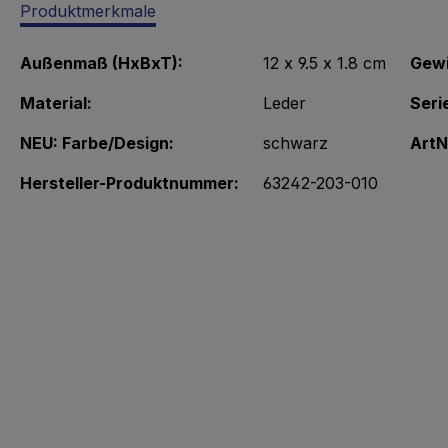
Produktmerkmale
Außenmaß (HxBxT):
12 x 9.5 x 1.8 cm
Gewi
Material:
Leder
Seri
NEU: Farbe/Design:
schwarz
ArtN
Hersteller-Produktnummer:
63242-203-010