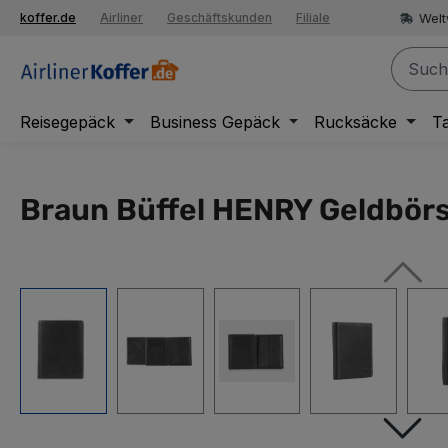
springen
Welt
koffer.de
Airliner
Geschäftskunden
Filiale
Zur Hauptnavigation springen
Reisegepäck
Business Gepäck
Rucksäcke
T
Braun Büffel HENRY Geldbör