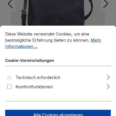
Cookie-Voreinstellungen
Diese Website verwendet Cookies, um eine bestmögliche E
Diese Website verwendet Cookies, um eine
bestmögliche Erfahrung bieten zu können.
Mehr
Informationen ...
Cookie-Voreinstellungen
Technisch erforderlich
Komfortfunktionen
Braun Büffel Hanna
Umhängetasche M navy
auswählen
*Farbe*
Alle Cookies akzeptieren