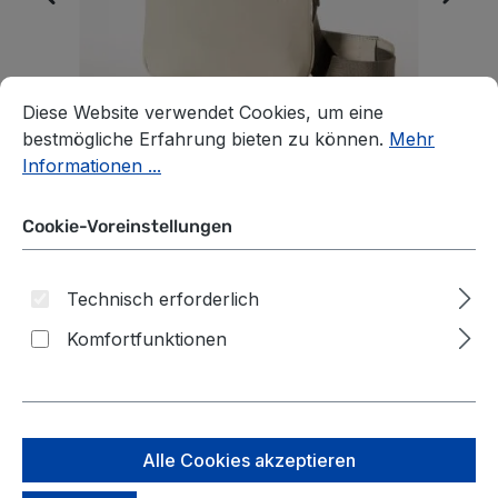
Cookie-Voreinstellungen
Diese Website verwendet Cookies, um eine bestmögliche E
Diese Website verwendet Cookies, um eine
bestmögliche Erfahrung bieten zu können.
Mehr
Informationen ...
Cookie-Voreinstellungen
Technisch erforderlich
Komfortfunktionen
aunts & uncles Japan RE
Onga Dust
auswählen
*Farbe*
Alle Cookies akzeptieren