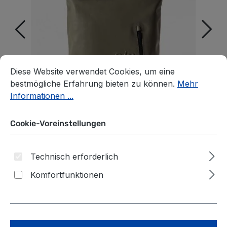
Cookie-Voreinstellungen
Diese Website verwendet Cookies, um eine bestmögliche E
Diese Website verwendet Cookies, um eine
bestmögliche Erfahrung bieten zu können.
Mehr
Informationen ...
Cookie-Voreinstellungen
Technisch erforderlich
Komfortfunktionen
aunts & uncles Japan
Wakayama Rolltop Rucksack