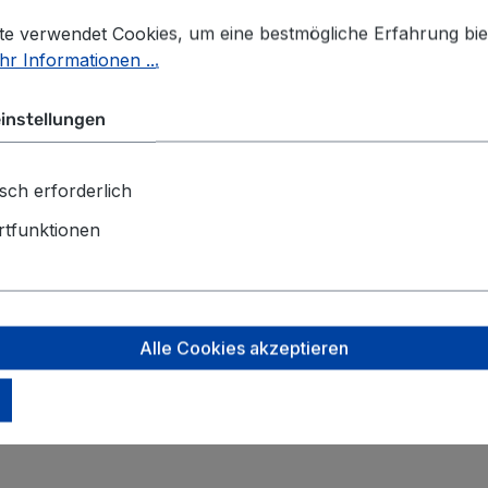
stellungen
 verwendet Cookies, um eine bestmögliche Erfahrung biet
te verwendet Cookies, um eine bestmögliche Erfahrung bie
r Informationen ...
instellungen
sch erforderlich
tfunktionen
hulterpolster
Alle Cookies akzeptieren