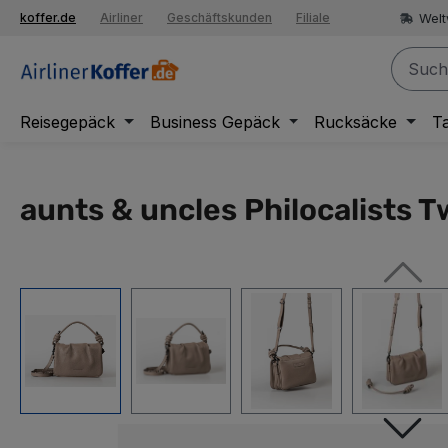
springen
Welt
koffer.de
Airliner
Geschäftskunden
Filiale
Zur Hauptnavigation springen
Reisegepäck
Business Gepäck
Rucksäcke
T
aunts & uncles Philocalists