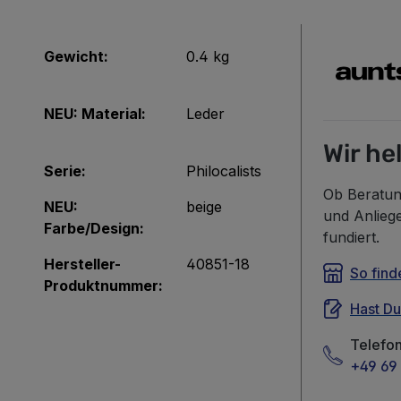
Gewicht:
0.4 kg
NEU: Material:
Leder
Wir he
Serie:
Philocalists
Ob Beratun
NEU:
beige
und Anlieg
Farbe/Design:
fundiert.
Hersteller-
40851-18
So find
Produktnummer:
Hast D
Telefo
+49 69 