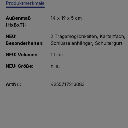
Produktmerkmale
Außenmaß
14 x 19 x 5 cm
(HxBxT):
NEU:
2 Tragemöglichkeiten
, Kartenfach
,
Besonderheiten:
Schlüsselanhänger
, Schultergurt
NEU: Volumen:
1 Liter
NEU: Größe:
n. a.
ArtNr.:
4255717213083