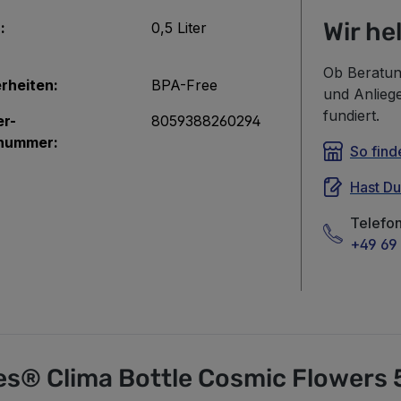
Wir he
:
0,5 Liter
Ob Beratun
rheiten:
BPA-Free
und Anlieg
fundiert.
er-
8059388260294
nummer:
So find
Hast D
Telefo
+49 69 
es® Clima Bottle Cosmic Flowers