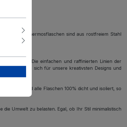
.
 kann. Diese Thermosflaschen sind aus rostfreiem Stahl
ervorbringt. Die einfachen und raffinierten Linien der
en, können Sie sich für unsere kreativsten Designs und
ußerdem sind alle Flaschen 100% dicht und isoliert, so
die Umwelt zu belasten. Egal, ob Ihr Stil minimalistisch