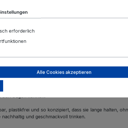
ügt, um die Eigenschaften des Musters hervorzuheben.
rbiert nicht und verleiht keinen Geschmack.
instellungen
 bequemes Trinken und einfaches Einsetzen von Eiswürfeln
sch erforderlich
nk 12 Stunden lang heiß und 24 Stunden lang kalt halten
tfunktionen
e Sie nicht verpassen dürfen.
Metallflasche wird Sie immer begleiten.
kmäßigkeit, die stets originelle und präzise Farbmuster h
ng, aber wenn Sie gerne mit Farben und Kontrasten spiel
Alle Cookies akzeptieren
ltlich und fassen mindestens 330 ml und maximal 850 ml. A
i sich tragen können!
plastikfrei und so konzipiert, dass sie lange halten, ohne 
ie nachhaltig und geschmackvoll trinken.