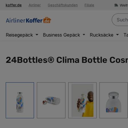
springen
Welt
koffer.de
Airliner
Geschäftskunden
Filiale
Zur Hauptnavigation springen
Reisegepäck
Business Gepäck
Rucksäcke
T
24Bottles® Clima Bottle Cos