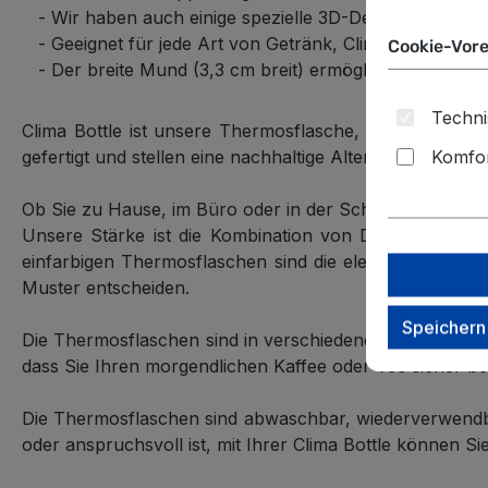
- Wir haben auch einige spezielle 3D-Details hinzugef
- Geeignet für jede Art von Getränk, Clima Bottle abso
Cookie-Vore
- Der breite Mund (3,3 cm breit) ermöglicht Ihnen ein
Techni
Clima Bottle
ist unsere
Thermosflasche
, die Ihr Geträ
Komfor
gefertigt und stellen eine nachhaltige Alternative dar, di
Ob Sie zu Hause, im Büro oder in der Schule sind, Ihre 
Unsere Stärke ist die Kombination von Design und Zwec
einfarbigen Thermosflaschen sind die eleganteste Lösu
Muster entscheiden.
Speichern
Die Thermosflaschen sind in verschiedenen Größen erhä
dass Sie Ihren morgendlichen Kaffee oder Tee sicher be
Die Thermosflaschen sind abwaschbar, wiederverwendbar, 
oder anspruchsvoll ist, mit Ihrer Clima Bottle können S