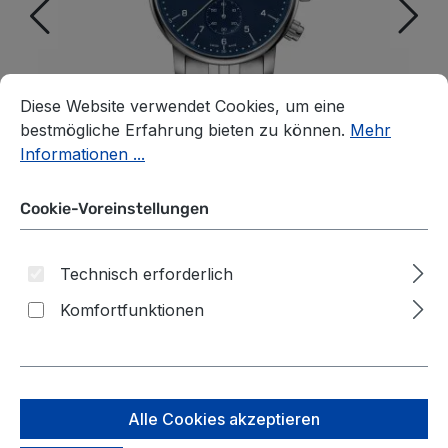
Cookie-Voreinstellungen
Diese Website verwendet Cookies, um eine bestmögliche E
Diese Website verwendet Cookies, um eine
bestmögliche Erfahrung bieten zu können.
Mehr
Informationen ...
Cookie-Voreinstellungen
Technisch erforderlich
Komfortfunktionen
Wenger Urban Classic
Chrono 42mm Herrenuhr
blau/silber
Alle Cookies akzeptieren