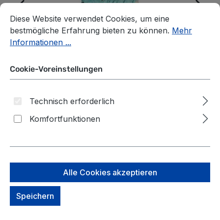
Cookie-Voreinstellungen
Diese Website verwendet Cookies, um eine bestmögliche E
Diese Website verwendet Cookies, um eine
bestmögliche Erfahrung bieten zu können.
Mehr
Informationen ...
Cookie-Voreinstellungen
Technisch erforderlich
Komfortfunktionen
Travelite Cruise 4-Rad
Alle Cookies akzeptieren
Trolley M Türkise Lilie
Speichern
Größe