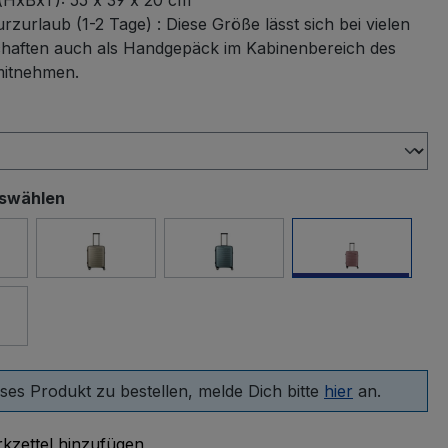
(HxBxT):
55 x 39 x 20 cm
rzurlaub (1-2 Tage) : Diese Größe lässt sich bei vielen
chaften auch als Handgepäck im Kabinenbereich des
mitnehmen.
swählen
uswählen
razit
Champagner
Eisblau
Flieder
e
ses Produkt zu bestellen, melde Dich bitte
hier
an.
kzettel hinzufügen