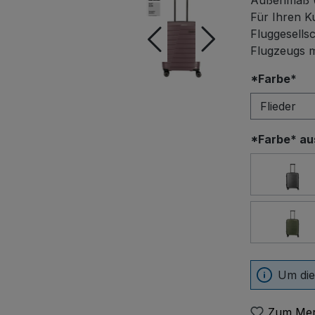
Außenmaß 
Für Ihren Ku
Fluggesells
Flugzeugs 
au
*Farbe*
*Farbe* a
Anth
Oliv
Um die
Zum Mer