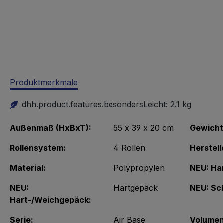
Produktmerkmale
dhh.product.features.besondersLeicht:
2.1 kg
Außenmaß (HxBxT):
55 x 39 x 20 cm
Gewicht
Rollensystem:
4 Rollen
Herstell
Material:
Polypropylen
NEU: Ha
NEU:
Hartgepäck
NEU: Sch
Hart-/Weichgepäck:
Serie:
Air Base
Volumen