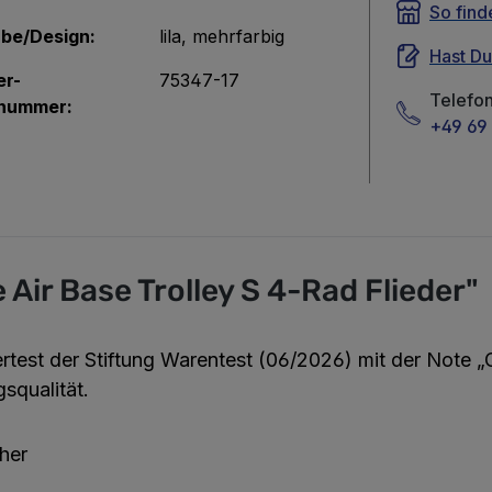
So find
rbe/Design:
lila
, mehrfarbig
Hast D
er-
75347-17
Telefo
nummer:
+49 69 
Air Base Trolley S 4-Rad Flieder"
rtest der
Stiftung Warentest (06/2026)
mit der
Note „G
squalität.
cher