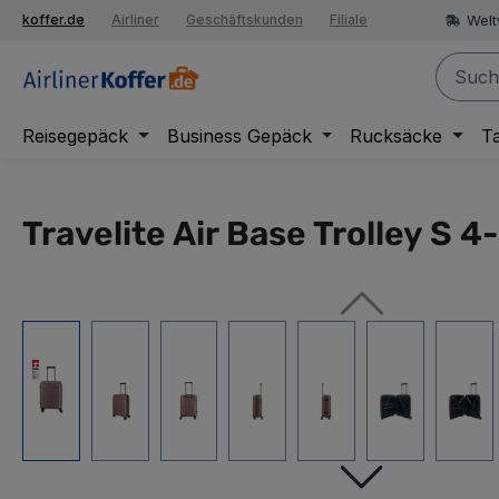
springen
Welt
koffer.de
Airliner
Geschäftskunden
Filiale
Zur Hauptnavigation springen
Reisegepäck
Business Gepäck
Rucksäcke
T
Travelite Air Base Trolley S 4