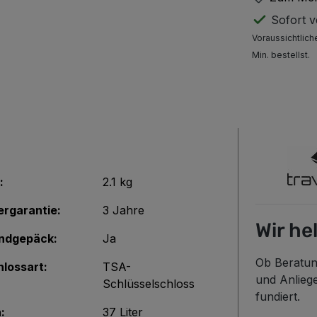
Sofort ve
Voraussichtlich
Min. bestellst.
:
2.1 kg
ergarantie:
3 Jahre
Wir he
ndgepäck:
Ja
Ob Beratun
lossart:
TSA-
und Anlieg
Schlüsselschloss
fundiert.
:
37 Liter