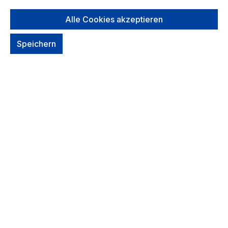
Alle Cookies akzeptieren
*Farbe* auswählen
Speichern
Dark Slate
Um dieses Produkt zu bestellen, melde Dich
bitte
hier
an.
Zum Merkzettel hinzufügen
Sofort verfügbar, Lieferzeit: 1-2 Tage
Voraussichtliche Lieferung:
Dienstag
, wenn Du in den nächsten 1
delivery.day 23 Std. bestellst.
Produktmerkmale