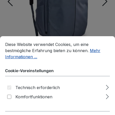
Cookie-Voreinstellungen
Diese Website verwendet Cookies, um eine bestmögliche E
Diese Website verwendet Cookies, um eine
bestmögliche Erfahrung bieten zu können.
Mehr
Informationen ...
Cookie-Voreinstellungen
THULE Aion Reiserucksack
Technisch erforderlich
40L, erweiterbar Dark Slate
Komfortfunktionen
auswählen
*Farbe*