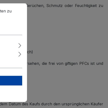
e Gepäck vor Gerüchen, Schmutz oder Feuchtigkeit zu
en zu können.
Mehr Informationen ...
ten zu
he aufbewahren
eparat erhältlich)
lastikflaschen
hichtung versehen, die frei von giftigen PFCs ist und
b dem Datum des Kaufs durch den ursprünglichen Käufer