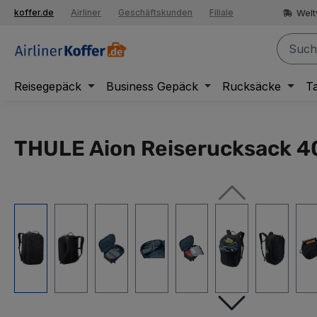
springen
Welt
koffer.de
Airliner
Geschäftskunden
Filiale
Zur Hauptnavigation springen
Reisegepäck
Business Gepäck
Rucksäcke
T
THULE Aion Reiserucksack 40