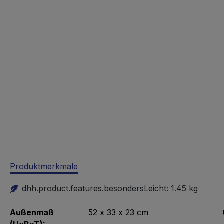
Produktmerkmale
dhh.product.features.besondersLeicht:
1.45 kg
Außenmaß
52 x 33 x 23 cm