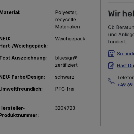
Wir he
Material:
Polyester
,
recycelte
Materialien
Ob Beratun
und Anlieg
NEU:
Weichgepäck
fundiert.
Hart-/Weichgepäck:
So find
Test Auszeichnung:
bluesign®-
zertifiziert
Hast D
NEU: Farbe/Design:
schwarz
Telefo
+49 69 
Umweltfreundlich:
PFC-frei
Hersteller-
3204723
Produktnummer: