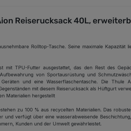
on Reiserucksack 40L, erweiterb
usnehmbare Rolltop-Tasche. Seine maximale Kapazität li
t mit TPU-Futter ausgestattet, das den Rest des Gepä
die Aufbewahrung von Sportausrüstung und Schmutzwäsc
Geräten und eine Wasserflaschentasche. Die Thule Aio
Gegenständen mit diesem Reiserucksack als Hüftgurt verw
en Materialien hergestellt
bestehen zu 100 % aus recycelten Materialien. Das robus
und verfügt über eine wasserabweisende Beschichtung, di
nehmern, Kunden und der Umwelt gewährleistet.