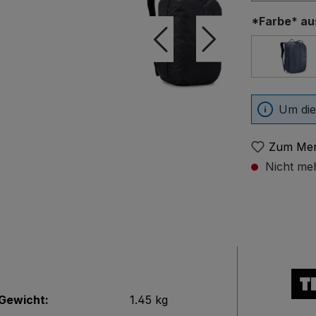
*Farbe* a
Dark
Um die
Zum Mer
Nicht meh
Gewicht:
1.45 kg