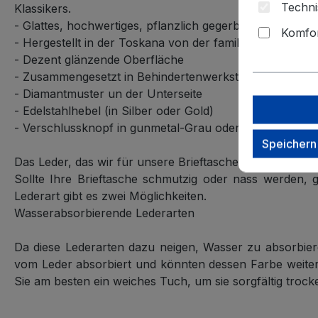
Techni
Klassikers.
- Glattes, hochwertiges, pflanzlich gegerbtes italienisch
Komfor
- Hergestellt in der Toskana von der familiengeführten
- Dezent glänzende Oberfläche
- Zusammengesetzt in Behindertenwerkstätten.
- Diamantmuster un der Unterseite
- Edelstahlhebel (in Silber oder Gold)
- Verschlussknopf in gunmetal-Grau oder Gold.
Speichern
Das Leder, das wir für unsere Brieftaschen verwenden, 
Sollte Ihre Brieftasche schmutzig oder nass werden,
Lederart gibt es zwei Möglichkeiten.
Wasserabsorbierende Lederarten
Da diese Lederarten dazu neigen, Wasser zu absorbier
vom Leder absorbiert und könnten dessen Farbe weiter 
Sie am besten ein weiches Tuch, um sie sorgfältig trock