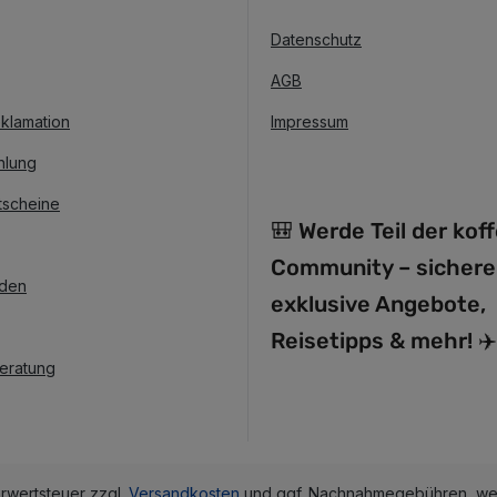
Datenschutz
AGB
klamation
Impressum
hlung
tscheine
🎒 Werde Teil der kof
Community – sichere
nden
exklusive Angebote,
Reisetipps & mehr! ✈️
Beratung
hrwertsteuer zzgl.
Versandkosten
und ggf. Nachnahmegebühren, wen