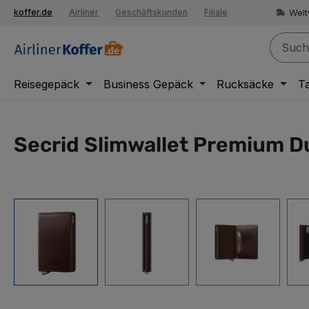
springen
Welt
koffer.de
Airliner
Geschäftskunden
Filiale
Zur Hauptnavigation springen
Reisegepäck
Business Gepäck
Rucksäcke
T
Secrid Slimwallet Premium 