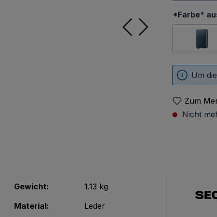
*Farbe* a
SDu
Um die
Zum Mer
Nicht meh
Gewicht:
1.13 kg
Material:
Leder