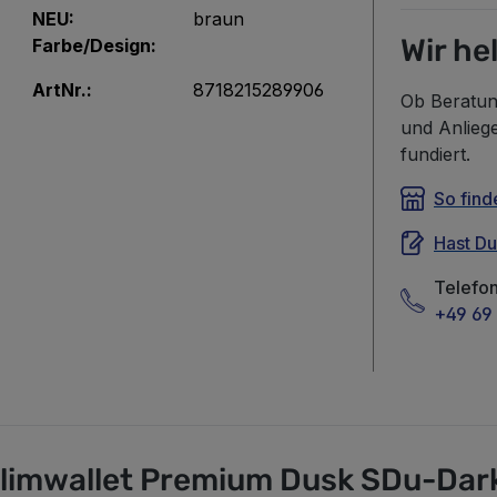
NEU:
braun
Wir he
Farbe/Design:
ArtNr.:
8718215289906
Ob Beratun
und Anlieg
fundiert.
So find
Hast D
Telefo
+49 69 
Slimwallet Premium Dusk SDu-Dar