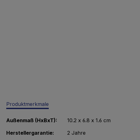
Produktmerkmale
Außenmaß (HxBxT):
10.2 x 6.8 x 1.6 cm
Herstellergarantie:
2 Jahre