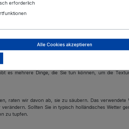
sch erforderlich
es Rindsleder
tfunktionen
 Gerberei La Bretagna und in den Niederlanden
Alle Cookies akzeptieren
bedarf keiner regelmäßigen Pflege.
 gibt es mehrere Dinge, die Sie tun können, um die Tex
en, raten wir davon ab, sie zu säubern. Das verwendete 
verändern. Sollten Sie in typisch holländisches Wetter ge
en zu tupfen.