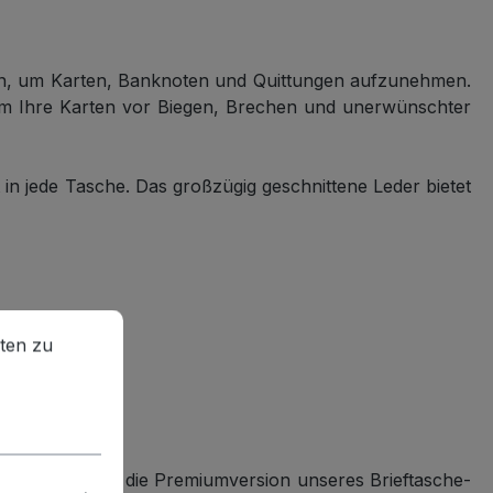
itten, um Karten, Banknoten und Quittungen aufzunehmen.
um Ihre Karten vor Biegen, Brechen und unerwünschter
t in jede Tasche. Das großzügig geschnittene Leder bietet
en zu können.
Mehr Informationen ...
ten zu
rakteristisch für die Premiumversion unseres Brieftasche-