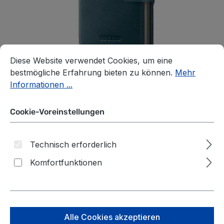
Cookie-Voreinstellungen
Diese Website verwendet Cookies, um eine bestmögliche E
Diese Website verwendet Cookies, um eine
bestmögliche Erfahrung bieten zu können.
Mehr
Informationen ...
Cookie-Voreinstellungen
Technisch erforderlich
Secrid Miniwallet Premium
Komfortfunktionen
Dusk MDu-Teal
auswählen
*Farbe*
Alle Cookies akzeptieren