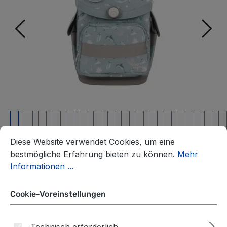
Cookie-Voreinstellungen
Diese Website verwendet Cookies, um eine bestmögliche E
Diese Website verwendet Cookies, um eine
bestmögliche Erfahrung bieten zu können.
Mehr
Informationen ...
School-Mood Timeless
Cookie-Voreinstellungen
Schulranzenset 7-teilige
Technisch erforderlich